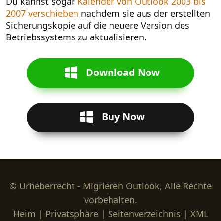
Du kannst sogar
Kalender von Outlook 2003 bis
2007 verschieben
nachdem sie aus der erstellten
Sicherungskopie auf die neuere Version des
Betriebssystems zu aktualisieren.
Download Now
Buy Now
© Urheberrecht - Migrieren Outlook, Alle Rechte
vorbehalten.
Heim
|
Privatsphäre
|
Seitenverzeichnis
|
XML