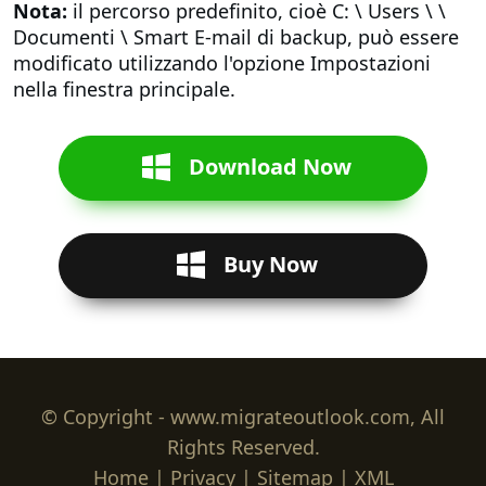
Nota:
il percorso predefinito, cioè C: \ Users \ \
Documenti \ Smart E-mail di backup, può essere
modificato utilizzando l'opzione Impostazioni
nella finestra principale.
Download Now
Buy Now
© Copyright - www.migrateoutlook.com, All
Rights Reserved.
Home
|
Privacy
|
Sitemap
|
XML