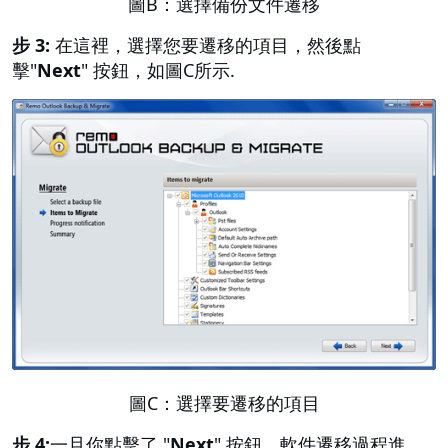
圖B：選擇備份文件遷移
步 3:
在這裡，選擇您要遷移的項目，然後點
擊"
Next
" 按鈕，如圖C所示.
圖C：選擇要遷移的項目
步 4:
一旦你點擊了 "
Next
" 按鈕，軟件遷移過程進