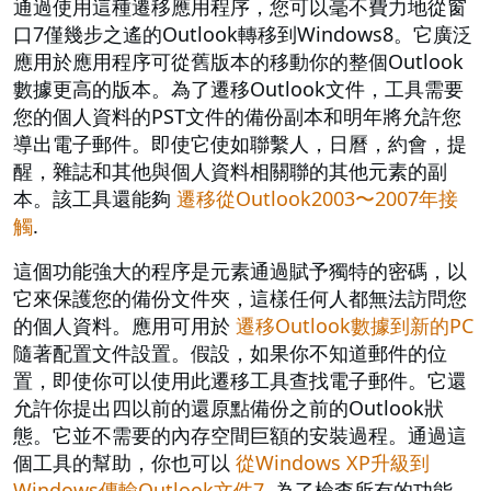
通過使用這種遷移應用程序，您可以毫不費力地從窗
口7僅幾步之遙的Outlook轉移到Windows8。它廣泛
應用於應用程序可從舊版本的移動你的整個Outlook
數據更高的版本。為了遷移Outlook文件，工具需要
您的個人資料的PST文件的備份副本和明年將允許您
導出電子郵件。即使它使如聯繫人，日曆，約會，提
醒，雜誌和其他與個人資料相關聯的其他元素的副
本。該工具還能夠
遷移從Outlook2003〜2007年接
觸
.
這個功能強大的程序是元素通過賦予獨特的密碼，以
它來保護您的備份文件夾，這樣任何人都無法訪問您
的個人資料。應用可用於
遷移Outlook數據到新的PC
隨著配置文件設置。假設，如果你不知道郵件的位
置，即使你可以使用此遷移工具查找電子郵件。它還
允許你提出四以前的還原點備份之前的Outlook狀
態。它並不需要的內存空間巨額的安裝過程。通過這
個工具的幫助，你也可以
從Windows XP升級到
Windows傳輸Outlook文件7
. 為了檢查所有的功能，