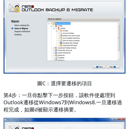
圖C：選擇要遷移的項目
第4步：一旦你點擊下一步按鈕，該軟件使處理到
Outlook遷移從Windows7到Windows8.一旦遷移過
程完成，如圖d被顯示遷移摘要。