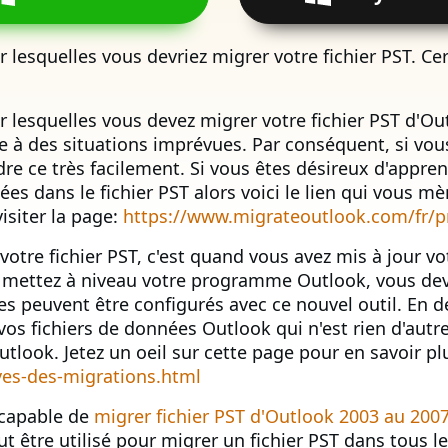
ur lesquelles vous devriez migrer votre fichier PST. C
r lesquelles vous devez migrer votre fichier PST d'O
ace à des situations imprévues. Par conséquent, si vou
ndre ce très facilement. Si vous êtes désireux d'app
ées dans le fichier PST alors voici le lien qui vous m
visiter la page:
https://www.migrateoutlook.com/fr/pr
otre fichier PST, c'est quand vous avez mis à jour v
 mettez à niveau votre programme Outlook, vous deve
 peuvent être configurés avec ce nouvel outil. En de
vos fichiers de données Outlook qui n'est rien d'autre
utlook. Jetez un oeil sur cette page pour en savoir pl
es-des-migrations.html
 capable de
migrer fichier PST d'Outlook 2003 au 200
t être utilisé pour migrer un fichier PST dans tous l